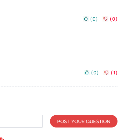
(
0
)
(
0
)
(
0
)
(
1
)
POST YOUR QUESTION
n.