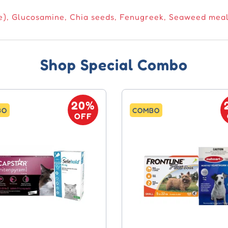
e), Glucosamine, Chia seeds, Fenugreek, Seaweed mea
Shop Special Combo
20%
BO
COMBO
OFF