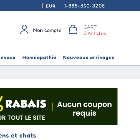
1-888-860-3208
EUR
CART
Mon compte
0 Articles
hevaux
Homéopathie
Nouveaux arrivages
ens et chats