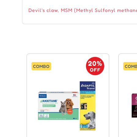
Devil's claw, MSM (Methyl Sulfonyl methan
20%
COMBO
COM
OFF