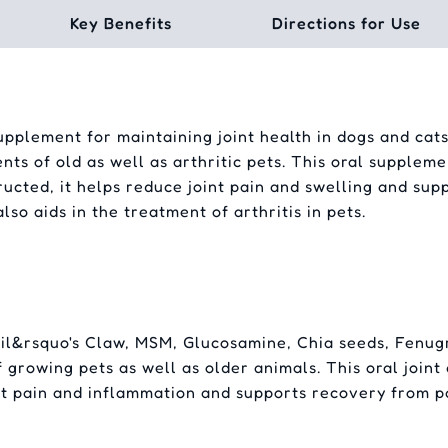
Key Benefits
Directions for Use
pplement for maintaining joint health in dogs and cats.
ents of old as well as arthritic pets. This oral supplem
tructed, it helps reduce joint pain and swelling and supp
so aids in the treatment of arthritis in pets.
vil&rsquo's Claw, MSM, Glucosamine, Chia seeds, Fenu
f growing pets as well as older animals. This oral join
oint pain and inflammation and supports recovery from p