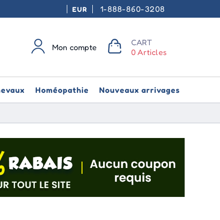
1-888-860-3208
EUR
CART
Mon compte
0 Articles
hevaux
Homéopathie
Nouveaux arrivages