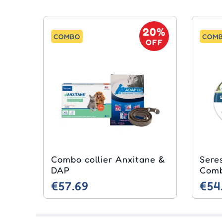
20%
COMBO
COM
OFF
Combo collier Anxitane &
Sere
DAP
Com
€57.69
€54