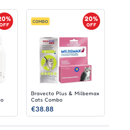
20%
20%
COMBO
OFF
OFF
Bravecto Plus & Milbemax
bo
Cats Combo
€38.88