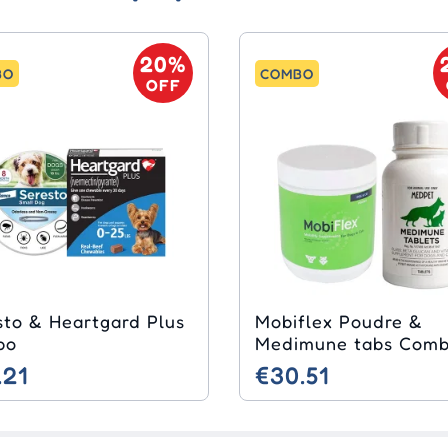
20%
BO
COMBO
OFF
sto & Heartgard Plus
Mobiflex Poudre &
bo
Medimune tabs Com
.21
€30.51