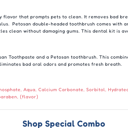
 flavor that prompts pets to clean. It removes bad bre
culus. Petosan double-headed toothbrush comes with an
tles clean without damaging gums. This dental kit is av
san Toothpaste and a Petosan toothbrush. This combina
eliminates bad oral odors and promotes fresh breath.
osphate, Aqua, Calcium Carbonate, Sorbitol, Hydrated 
araben, (flavor)
Shop Special Combo