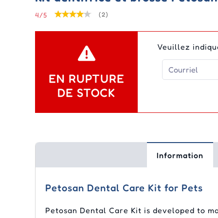
médicaments
Net
Eco
Soins des articulations
Soins des articulations
Vitamines et suppléments
Sim
Adv
Kyr
Liq
4/5
(2)
Tic
(Ad
Me
Pyr
Vitamines
ver
Soins de la peau
Soins de la peau
Soins dentaires
Sol
Fro
Nex
Med
nag
Veuillez indiq
Equ
Sel
Rév
Tyl
Epi
gén
Str
EN RUPTURE
DE STOCK
Cle
Information
Petosan Dental Care Kit for Pets
Petosan Dental Care Kit is developed to ma