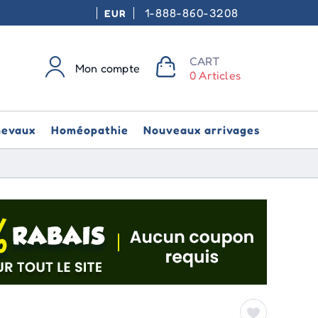
1-888-860-3208
EUR
CART
Mon compte
0 Articles
hevaux
Homéopathie
Nouveaux arrivages