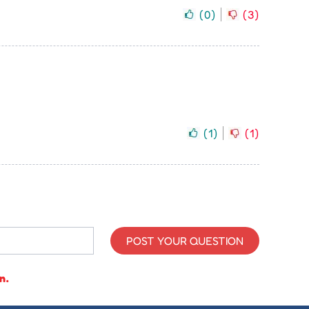
(
0
)
(
3
)
(
1
)
(
1
)
POST YOUR QUESTION
n.