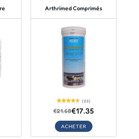
re
Arthrimed Comprimés
(23)
3
€17.35
€21.68
ACHETER