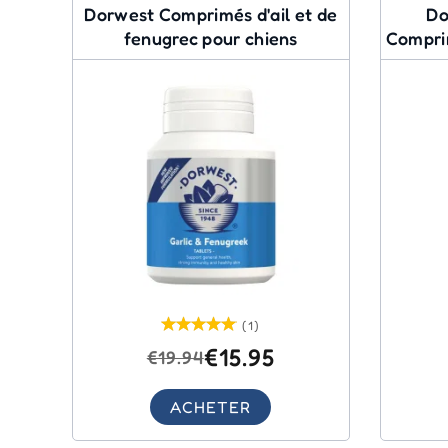
Dorwest Comprimés d'ail et de
Do
fenugrec pour chiens
Comprim
(1)
€15.95
€19.94
ACHETER