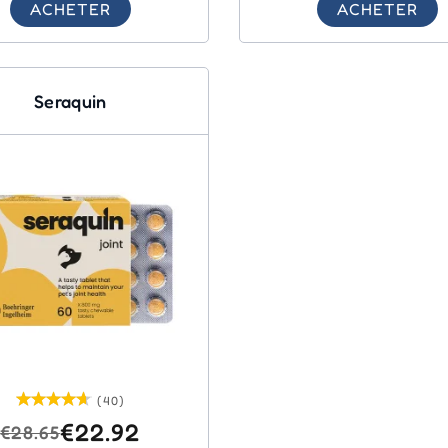
ACHETER
ACHETER
Seraquin
(40)
€22.92
€28.65