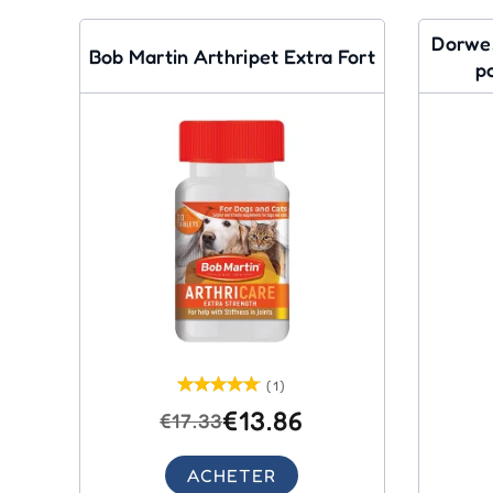
Dorwe
Bob Martin Arthripet Extra Fort
p
(1)
€13.86
€17.33
ACHETER