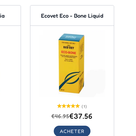
ia
Ecovet Eco - Bone Liquid
(1)
€37.56
€46.95
ACHETER