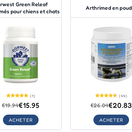
rwest Green Releaf
Arthrimed en poud
és pour chiens et chats
(1)
(44)
€15.95
€20.8
€19.94
€26.04
ACHETER
ACHETER