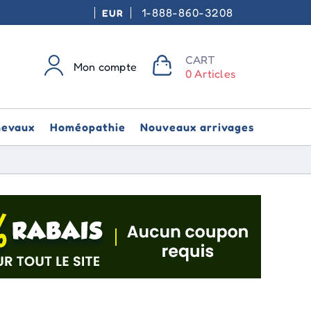
1-888-860-3208
EUR
CART
Mon compte
0 Articles
hevaux
Homéopathie
Nouveaux arrivages