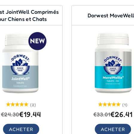
st JointWell Comprimés
Dorwest MoveWell
our Chiens et Chats
(2)
(1)
€19.44
€26.41
€24.30
€33.01
ACHETER
ACHETER