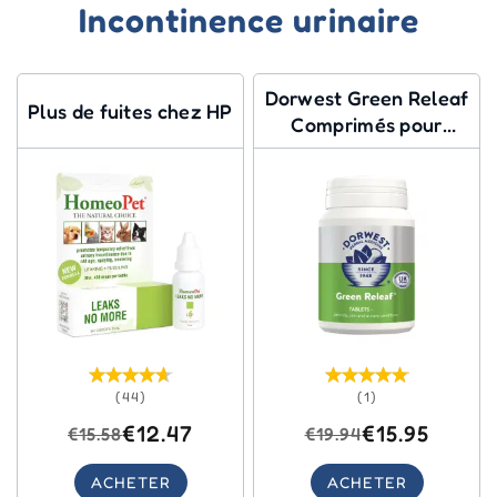
Incontinence urinaire
Dorwest Green Releaf
Plus de fuites chez HP
Comprimés pour
chiens et chats
(44)
(1)
€12.47
€15.95
€15.58
€19.94
ACHETER
ACHETER