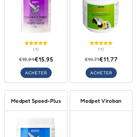
(1)
(1)
€15.95
€11.77
€19.94
€14.71
ACHETER
ACHETER
Medpet Speed-Plus
Medpet Viroban