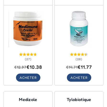
(27)
(28)
€10.38
€11.77
€12.97
€14.71
ACHETER
ACHETER
Medizole
Tylobiotique