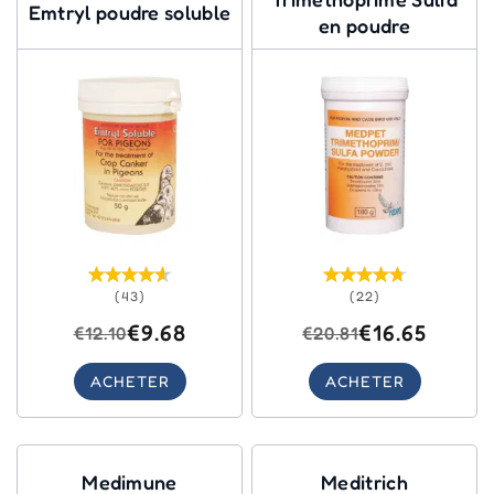
Emtryl poudre soluble
en poudre
(43)
(22)
€9.68
€16.65
€12.10
€20.81
ACHETER
ACHETER
Medimune
Meditrich