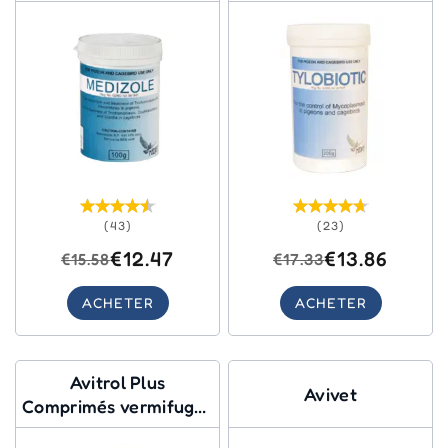
(43)
(23)
€12.47
€13.86
€15.58
€17.33
ACHETER
ACHETER
Avitrol Plus
Avivet
Comprimés vermifuges
pour oiseaux