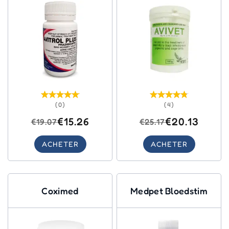
(0)
(4)
€15.26
€20.13
€19.07
€25.17
ACHETER
ACHETER
Coximed
Medpet Bloedstim