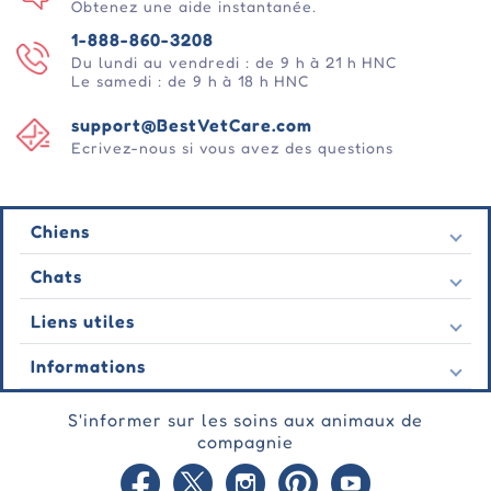
Obtenez une aide instantanée.
1-888-860-3208
Du lundi au vendredi : de 9 h à 21 h HNC
Le samedi : de 9 h à 18 h HNC
support@BestVetCare.com
Ecrivez-nous si vous avez des questions
Chiens
Puces et tiques
Chats
Vermifuges
Puces et tiques
Liens utiles
Vers
Vermifuges
Comportementale
Nous contacter
Informations
Vers
Soins des plaies
Dernières offres
Comportementale
À propos de nous
Soins des articulations
Témoignage
S'informer sur les soins aux animaux de
Soins des plaies
FAQ
Soins de la peau
Commandes d'automobiles
compagnie
Soins des articulations
Garantie
Blog
Soins de la peau
Politique de confidentialité