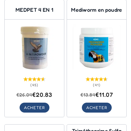
MEDPET 4 EN 1
Mediworm en poudre
(45)
(41)
€20.83
€11.07
€26.04
€13.84
ACHETER
ACHETER
Triméthoprime Sulfa