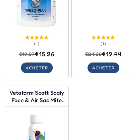
(1)
(1)
€15.26
€19.44
€19.07
€24.30
ACHETER
ACHETER
Vetafarm Scatt Scaly
Face & Air Sac Mite
Liquid Treatment
(traitement liquide
contre les acariens)