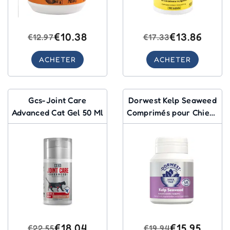
€10.38
€13.86
€12.97
€17.33
ACHETER
ACHETER
Gcs-Joint Care
Dorwest Kelp Seaweed
Advanced Cat Gel 50 Ml
Comprimés pour Chiens
et Chats 100 Comprimés
€18.04
€15.95
€22.55
€19.94