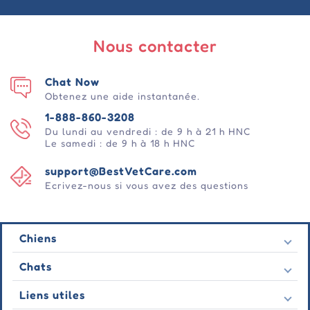
Nous contacter
Chat Now
Obtenez une aide instantanée.
1-888-860-3208
Du lundi au vendredi : de 9 h à 21 h HNC
Le samedi : de 9 h à 18 h HNC
support@BestVetCare.com
Ecrivez-nous si vous avez des questions
Chiens
Puces et tiques
Chats
Vermifuges
Puces et tiques
Liens utiles
Vers
Vermifuges