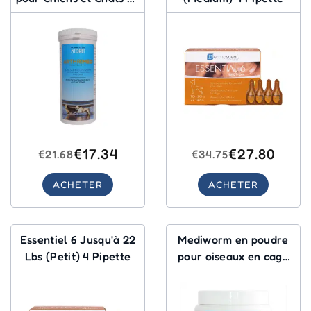
Comprimés
€17.34
€27.80
€21.68
€34.75
ACHETER
ACHETER
Essentiel 6 Jusqu'à 22
Mediworm en poudre
Lbs (Petit) 4 Pipette
pour oiseaux en cage
100 Gm