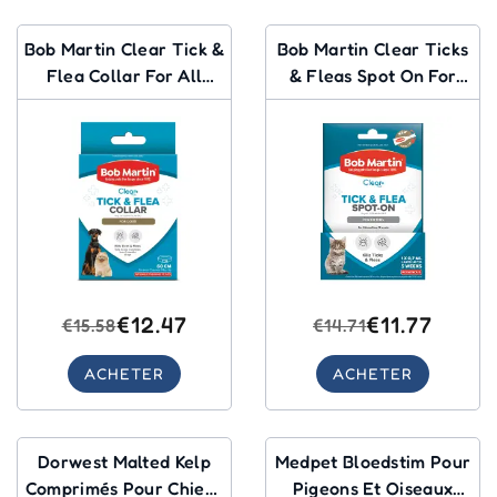
Bob Martin Clear Tick &
Bob Martin Clear Ticks
Flea Collar For All
& Fleas Spot On For
Dogs 60cm 1 Pack
Kittens 1x0.7ml 1 Pack
€12.47
€11.77
€15.58
€14.71
ACHETER
ACHETER
Dorwest Malted Kelp
Medpet Bloedstim Pour
Comprimés Pour Chiens
Pigeons Et Oiseaux