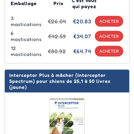
C'est vous
Emballage
Prix
qui payez
3
€26.04
€20.83
mastications
6
€42.59
€34.07
mastications
12
€80.92
€64.74
mastications
Interceptor Plus à mâcher (Interceptor
Spectrum) pour chiens de 25,1 à 50 livres
(jaune)