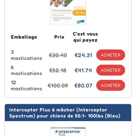
C'est vous
Emballage
Prix
qui payez
3
€30.40
€24.31
mastications
6
€52.18
€41.74
mastications
12
€100.09
€80.07
mastications
Interceptor Plus à mâcher (Interceptor
Spectrum) pour chiens de 50.1- 100lbs (Bleu)