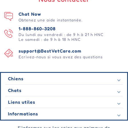
Chat Now
Obtenez une aide instantanée.
1-888-860-3208
Du lundi au vendredi : de 9 h à 21 h HNC
Le samedi : de 9 h à 18 h HNC
support@BestVetCare.com
Ecrivez-nous si vous avez des questions
Chiens
Puces et tiques
Chats
Vermifuges
Puces et tiques
Liens utiles
Vers
Vermifuges
Comportementale
Nous contacter
Informations
Vers
Soins des plaies
Dernières offres
Comportementale
À propos de nous
Soins des articulations
Témoignage
S'informer sur les soins aux animaux de