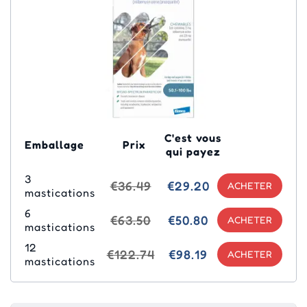
C'est vous
Emballage
Prix
qui payez
3
€36.49
€29.20
mastications
6
€63.50
€50.80
mastications
12
€122.74
€98.19
mastications