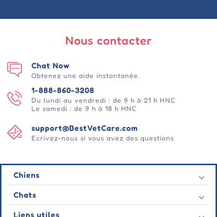
Nous contacter
Chat Now
Obtenez une aide instantanée.
1-888-860-3208
Du lundi au vendredi : de 9 h à 21 h HNC
Le samedi : de 9 h à 18 h HNC
support@BestVetCare.com
Ecrivez-nous si vous avez des questions
Chiens
Puces et tiques
Chats
Vermifuges
Puces et tiques
Liens utiles
Vers