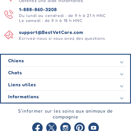
Obtenez une aide instantanée.
1-888-860-3208
Du lundi au vendredi : de 9 h à 21 h HNC
Le samedi : de 9 h à 18 h HNC
support@BestVetCare.com
Ecrivez-nous si vous avez des questions
Chiens
Puces et tiques
Chats
Vermifuges
Puces et tiques
Liens utiles
Vers
Vermifuges
Comportementale
Nous contacter
Informations
Vers
Soins des plaies
Dernières offres
Comportementale
À propos de nous
Soins des articulations
Témoignage
S'informer sur les soins aux animaux de
Soins des plaies
FAQ
Soins de la peau
Commandes d'automobiles
compagnie
Soins des articulations
Garantie
Blog
Soins de la peau
Politique de confidentialité
Plan du site